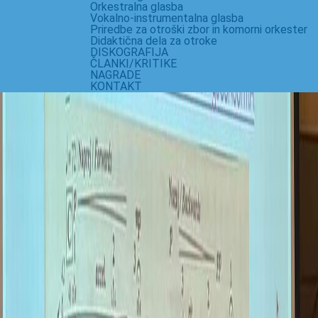
Orkestralna glasba
Vokalno-instrumentalna glasba
Priredbe za otroški zbor in komorni orkester
Didaktična dela za otroke
DISKOGRAFIJA
ČLANKI/KRITIKE
NAGRADE
KONTAKT
SONČNE URE / SUNDIALS
Zbirka skladb na besedila s sončnih ur / A collection of
compositions with texts from sundials
KAZALO / TABLE OF CONTENTS
Teach or learn (otroški zbor / children's choir)
Brez sonca molčim / Without the Sun I'm silent (otroški
zbor / children's choir)
I'm the sundial (SSAA + soli)