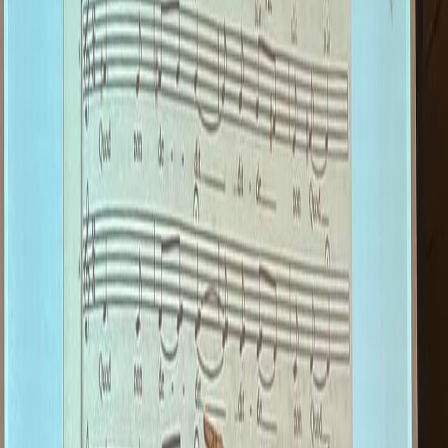
Ne obstajam brez sonca / I do not exist without the Sun
(SSAA/TTBB)
Love's not Time's fool (AAAA/BBBB)
The shadow (SATB div.)
Sine sole nihil sum / Without the Sun I am nothing (SATB
div)
Sic mea vita fugit / So my life flies (dve solistki / two
soloists (+ posoda z vodo in posoda s peskom)/(+ a
container with water and container with sand) and SATB
In je krog / And it is the circle (SSAATTBB)
Naročila (posamezna skladba ali zbirka): / Order (individual
score or collection):
tadejavulc@gmail.com