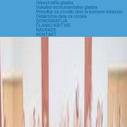
Orkestralna glasba
Vokalno-instrumentalna glasba
Priredbe za otroški zbor in komorni orkester
Didaktična dela za otroke
DISKOGRAFIJA
ČLANKI/KRITIKE
NAGRADE
KONTAKT
MOŠKI ZBORI
NAJ ME KOKLJA BRCNE … (Tadeja Vulc)
2014
KLOBUKI (Niko Grafenauer)
2013