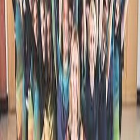
REPNA ŽUPA ZA ŠTIRI OSEBE (Irma Knez)
2009
JAZ BI RAD CIGAJNAR BIL (ljudska/folksong)
2006
SCORE:
http://www.kkz.at/publikacije/P10
GLEJ, JEZUS SE NAM JE RODIL (Aleš Tacer)
2005