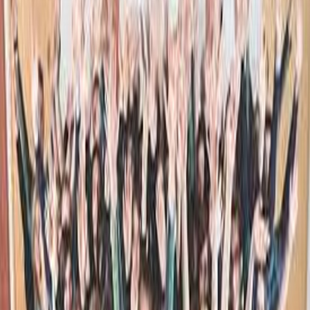
NASTOP (Tadeja Vulc)
2013
PRAV LEPO JE RES NA DEŽELI (ljudska/folksong)
2010